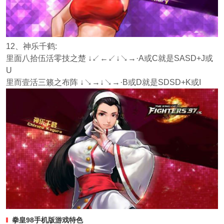
12、神乐千鹤:
里面八拾伍活零技之楚 ↓↙←↙↓↘→·A或C就是SASD+J或
U
里而壹活三籁之布阵 ↓↘→↓↘→·B或D就是SDSD+K或I
拳皇98手机版
游戏特色