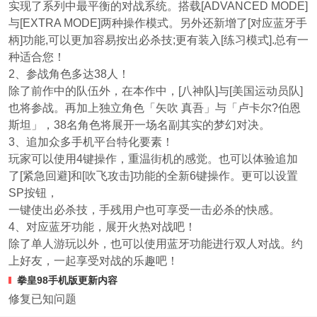
实现了系列中最平衡的对战系统。搭载[ADVANCED MODE]
与[EXTRA MODE]两种操作模式。另外还新增了[对应蓝牙手
柄]功能,可以更加容易按出必杀技;更有装入[练习模式].总有一
种适合您！
2、参战角色多达38人！
除了前作中的队伍外，在本作中，[八神队]与[美国运动员队]
也将参战。再加上独立角色「矢吹 真吾」与「卢卡尔?伯恩
斯坦」，38名角色将展开一场名副其实的梦幻对决。
3、追加众多手机平台特化要素！
玩家可以使用4键操作，重温街机的感觉。也可以体验追加
了[紧急回避]和[吹飞攻击]功能的全新6键操作。更可以设置
SP按钮，
一键使出必杀技，手残用户也可享受一击必杀的快感。
4、对应蓝牙功能，展开火热对战吧！
除了单人游玩以外，也可以使用蓝牙功能进行双人对战。约
上好友，一起享受对战的乐趣吧！
拳皇98手机版更新内容
修复已知问题