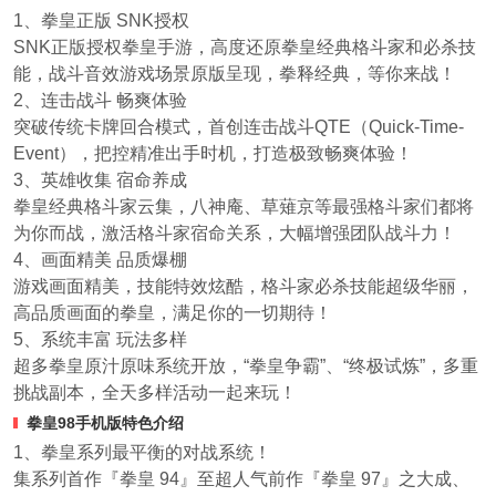
1、拳皇正版 SNK授权
SNK正版授权拳皇手游，高度还原拳皇经典格斗家和必杀技
能，战斗音效游戏场景原版呈现，拳释经典，等你来战！
2、连击战斗 畅爽体验
突破传统卡牌回合模式，首创连击战斗QTE（Quick-Time-
Event），把控精准出手时机，打造极致畅爽体验！
3、英雄收集 宿命养成
拳皇经典格斗家云集，八神庵、草薙京等最强格斗家们都将
为你而战，激活格斗家宿命关系，大幅增强团队战斗力！
4、画面精美 品质爆棚
游戏画面精美，技能特效炫酷，格斗家必杀技能超级华丽，
高品质画面的拳皇，满足你的一切期待！
5、系统丰富 玩法多样
超多拳皇原汁原味系统开放，“拳皇争霸”、“终极试炼”，多重
挑战副本，全天多样活动一起来玩！
拳皇98手机版特色介绍
1、拳皇系列最平衡的对战系统！
集系列首作『拳皇 94』至超人气前作『拳皇 97』之大成、