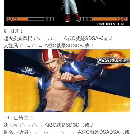
9、比利:
超火炎旋风棍 ↓↘→↘↓↙←·A或C就是SDSA+J或U
大旋风 ↓↘→↓↘→·A或C就是SDSD+J或U
10、山崎龙二:
断头台 ↓↘→↓↘→·A或C就是SDSD+J或U
射杀 （近身）→↘↓↙←→↘↓↙←·A或C就是DSADSA+J或