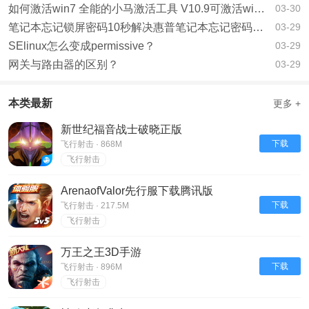
如何激活win7 全能的小马激活工具 V10.9可激活win10系统？
03-30
笔记本忘记锁屏密码10秒解决惠普笔记本忘记密码了如何办？
03-29
SElinux怎么变成permissive？
03-29
网关与路由器的区别？
03-29
本类最新
更多 +
新世纪福音战士破晓正版
下载
飞行射击 · 868M
飞行射击
ArenaofValor先行服下载腾讯版
下载
飞行射击 · 217.5M
飞行射击
万王之王3D手游
下载
飞行射击 · 896M
飞行射击