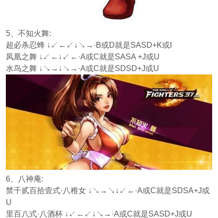
5、不知火舞:
超必杀忍蜂 ↓↙←↙↓↘→·B或D就是SASD+K或I
凤凰之舞 ↓↙←↓↙←·A或C就是SASA +J或U
水鸟之舞 ↓↘→↓↘→·A或C就是SDSD+J或U
6、八神庵:
禁千贰百拾壹式·八稚女 ↓↘→↘↓↙←·A或C就是SDSA+J或
U
里百八式·八酒杯 ↓↙←↙↓↘→·A或C就是SASD+J或U