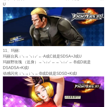
U
11、玛丽:
玛丽台风 ↓↘→↘↓↙←·A或C就是SDSA+J或U
玛丽野玫瑰 （近身）→↘↓↙←→↘↓↙←·B或D就是
DSADSA+K或I
动感闪光 ↓↘→↓↘→·B或D就是SDSD+K或I