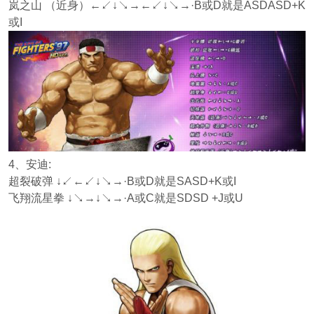
岚之山 （近身）←↙↓↘→←↙↓↘→·B或D就是ASDASD+K
或I
4、安迪:
超裂破弹 ↓↙←↙↓↘→·B或D就是SASD+K或I
飞翔流星拳 ↓↘→↓↘→·A或C就是SDSD +J或U