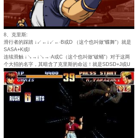
8、克里斯:
滑行者的踩踏 ↓↙←↓↙←·B或D （这个也叫做“蝶舞”）就是
SASA+K或I
连续滑触 ↓↘→↓↘→·A或C（这个也叫做“破蛹”）对于这两
个大招的名字，其暗含了克里斯的命运！就是SDSD+J或U