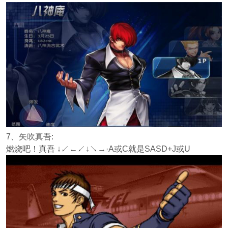
7、矢吹真吾:
燃烧吧！真吾 ↓↙←↙↓↘→·A或C就是SASD+J或U