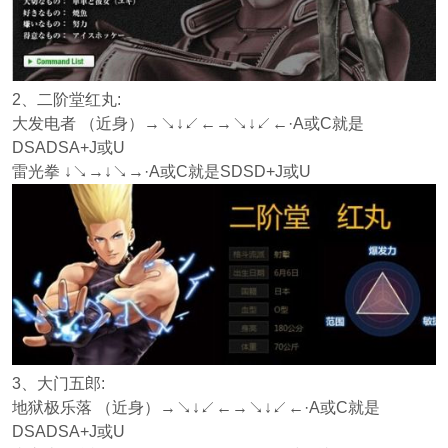
2、二阶堂红丸:
大发电者 （近身）→↘↓↙←→↘↓↙←·A或C就是
DSADSA+J或U
雷光拳 ↓↘→↓↘→·A或C就是SDSD+J或U
3、大门五郎:
地狱极乐落 （近身）→↘↓↙←→↘↓↙←·A或C就是
DSADSA+J或U