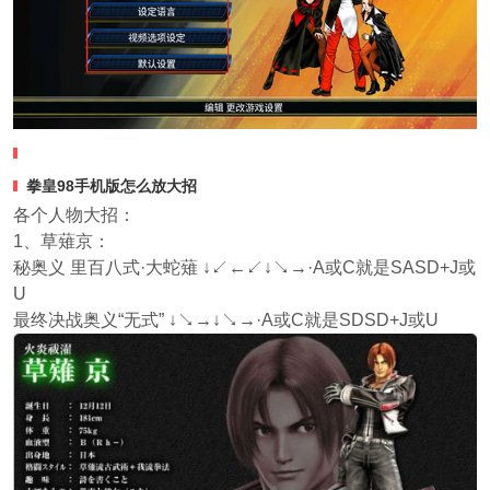
拳皇98手机版怎么放大招
各个人物大招：
1、草薙京：
秘奥义 里百八式·大蛇薙 ↓↙←↙↓↘→·A或C就是SASD+J或
U
最终决战奥义“无式” ↓↘→↓↘→·A或C就是SDSD+J或U