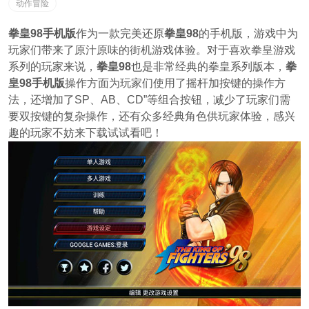
动作冒险
拳皇98手机版
作为一款完美还原
拳皇98
的手机版，游戏中为
玩家们带来了原汁原味的街机游戏体验。对于喜欢拳皇游戏
系列的玩家来说，
拳皇98
也是非常经典的拳皇系列版本，
拳
皇98手机版
操作方面为玩家们使用了摇杆加按键的操作方
法，还增加了SP、AB、CD”等组合按钮，减少了玩家们需
要双按键的复杂操作，还有众多经典角色供玩家体验，感兴
趣的玩家不妨来下载试试看吧！