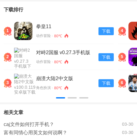
下载排行
拳皇11
1
4
下载
动作冒险 ·
80℃
对峙2国服 v0.27.3手机版
2
5
下载
下载
动作冒险 ·
80℃
崩溃大陆2中文版
3
6
下载
v100.0.119安卓版下载
角色扮演 ·
80℃
相关文章
caj文件如何打开手机？
03-30
富有同情心用英文如何说啊？
03-30