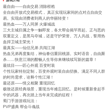
最自由——自由交易 消除桎梏
全自由开放式交易模式， 真正实现玩家间的点对点自由交
易。实现由消费者到商人的华丽转变！
最热血——万人同屏 火爆城战
三大主城归属之争一触即发，各大帮会揭竿而起。正与恶的
双重定义，是黑马夺城，还是守护荣誉。万人共战，誓用热
血捍卫城主荣光！
最真实——仙侣兄弟 共闯江湖
热血兄弟再度集结，神仙眷侣重回桃源。实时语音，自由厮
杀……快意江湖的酣畅人生等你来继续续写新的篇章！
最炫目——匠心外观 百变时装
个性玩家特别定制，百变外观时装自由切换。满足不同人群
的时尚需求，诠释个性江湖！
最还原——情义相聚 重现回忆
极致还原经典场景，重现当年难忘回忆。是时候重新拿起手
中的武器，再次踏上当年未完成的征程！
蜀门手游游戏玩法：
PVP盛典 帮会斗魂战