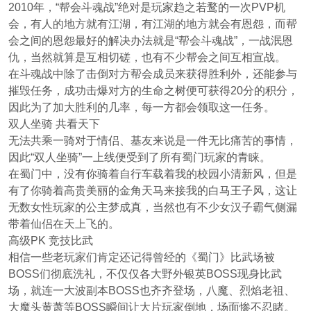
2010年，“帮会斗魂战”绝对是玩家趋之若鹜的一次PVP机
会，有人的地方就有江湖，有江湖的地方就会有恩怨，而帮
会之间的恩怨最好的解决办法就是“帮会斗魂战”，一战泯恩
仇，当然就算是互相切磋，也有不少帮会之间互相宣战。
在斗魂战中除了击倒对方帮会成员来获得胜利外，还能参与
摧毁任务，成功击爆对方的生命之树便可获得20分的积分，
因此为了加大胜利的几率，每一方都会领取这一任务。
双人坐骑 共看天下
无法共乘一骑对于情侣、基友来说是一件无比痛苦的事情，
因此“双人坐骑”一上线便受到了所有蜀门玩家的青睐。
在蜀门中，没有你骑着自行车载着我的校园小清新风，但是
有了你骑着高贵美丽的金角天马来接我的白马王子风，这让
无数女性玩家的公主梦成真，当然也有不少女汉子霸气侧漏
带着仙侣在天上飞的。
高级PK 竞技比武
相信一些老玩家们肯定还记得曾经的《蜀门》比武场被
BOSS们彻底洗礼，不仅仅各大野外银英BOSS现身比武
场，就连一大波副本BOSS也齐齐登场，八魔、烈焰老祖、
大魔头黄萧等BOSS瞬间让大片玩家倒地，场面惨不忍睹。