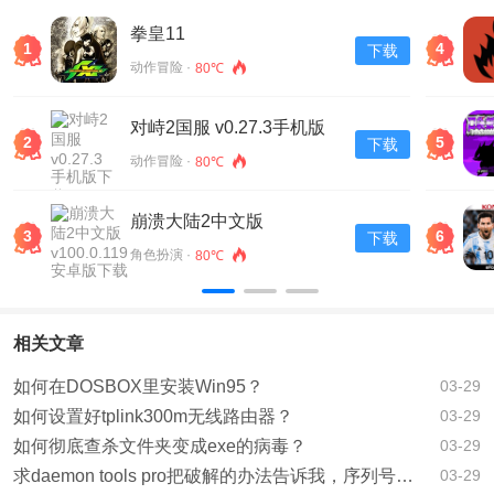
拳皇11
1
4
下载
动作冒险 ·
80℃
对峙2国服 v0.27.3手机版
2
5
下载
下载
动作冒险 ·
80℃
崩溃大陆2中文版
3
6
下载
v100.0.119安卓版下载
角色扮演 ·
80℃
相关文章
如何在DOSBOX里安装Win95？
03-29
如何设置好tplink300m无线路由器？
03-29
如何彻底查杀文件夹变成exe的病毒？
03-29
求daemon tools pro把破解的办法告诉我，序列号也可以？
03-29