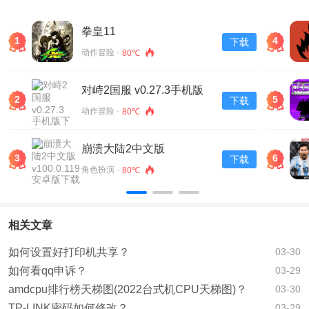
拳皇11
1
4
下载
动作冒险 ·
80℃
对峙2国服 v0.27.3手机版
2
5
下载
下载
动作冒险 ·
80℃
崩溃大陆2中文版
3
6
下载
v100.0.119安卓版下载
角色扮演 ·
80℃
相关文章
如何设置好打印机共享？
03-30
如何看qq申诉？
03-29
amdcpu排行榜天梯图(2022台式机CPU天梯图)？
03-30
TP-LINK密码如何修改？
03-29