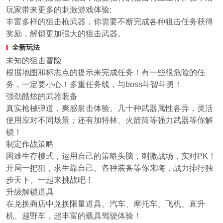
玩家带来更多的刺激游戏体验;
丰富多样的狙击枪武器，你需要不断完成各种狙击任务获得
奖励，解锁更加强大的狙击武器。
全新玩法
未知的狙击冒险
根据地图和标志点的提示来完成任务！有一些很危险的任
务，一定要小心！多重任务线，与boss斗智斗勇！
强劲酷炫的武器装备
真实枪械弹道，爽感射击体验。几十种武器属性各异，灵活
使用应对不同场景；还有加特林、火箭筒等强力武器等你解
锁！
制定作战策略
困难生存模式，运用自己的策略头脑，刺激战场，实时PK！
开局一把狙，求生靠自己。各种装备等你来嗨，战力排行独
步天下。一起来挑战吧！
升级解锁道具
在兑换商店中兑换限量道具。汽车、摩托车、飞机、直升
机、越野车，超丰富的载具驾驶体验！