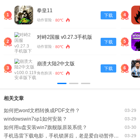
拳皇11
1
4
下载
动作冒险 ·
80℃
对峙2国服 v0.27.3手机版
2
5
下载
下载
动作冒险 ·
80℃
崩溃大陆2中文版
3
6
下载
v100.0.119安卓版下载
角色扮演 ·
80℃
相关文章
如何把word文档转换成PDF文件？
03-29
windowswin7sp1如何安装？
03-29
如何用u盘安装win7旗舰版原装系统？
03-30
手机迅雷下载电影，手机锁屏后，老是爱自动暂停，该如何办？
03-29