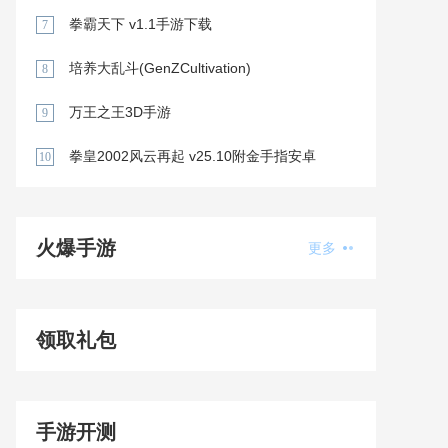
拳霸天下 v1.1手游下载
7
培养大乱斗(GenZCultivation)
8
万王之王3D手游
9
拳皇2002风云再起 v25.10附金手指安卓
10
版下载
火爆手游
更多
领取礼包
手游开测