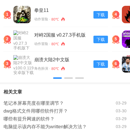
拳皇11
1
4
下载
动作冒险 ·
80℃
对峙2国服 v0.27.3手机版
2
5
下载
下载
动作冒险 ·
80℃
崩溃大陆2中文版
3
6
下载
v100.0.119安卓版下载
角色扮演 ·
80℃
相关文章
笔记本屏幕亮度在哪里调节？
03-29
dwg格式文件用哪些软件打开？
03-30
哪些有提升网速的软件？
03-29
电脑提示该内存不能为written解决方法？
03-29