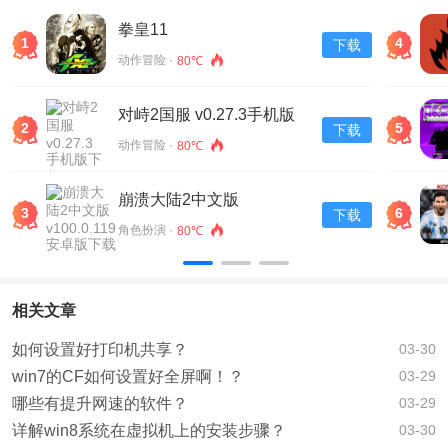
拳皇11
1
4
下载
动作冒险 ·
80℃
对峙2国服 v0.27.3手机版
2
5
下载
下载
动作冒险 ·
80℃
崩溃大陆2中文版
3
6
下载
v100.0.119安卓版下载
角色扮演 ·
80℃
相关文章
如何设置好打印机共享？
03-30
win7的CF如何设置好全屏啊！？
03-29
哪些有提升网速的软件？
03-29
详解win8系统在虚拟机上的安装步骤？
03-30