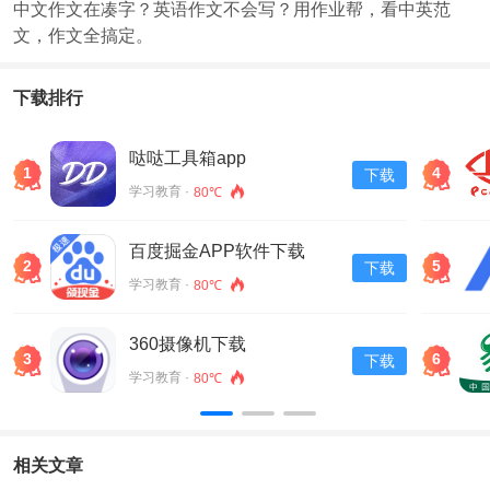
中文作文在凑字？英语作文不会写？用作业帮，看中英范
文，作文全搞定。
下载排行
哒哒工具箱app
1
4
下载
学习教育 ·
80℃
百度掘金APP软件下载
2
5
下载
v13.30.0.11
学习教育 ·
80℃
360摄像机下载
3
6
下载
学习教育 ·
80℃
相关文章