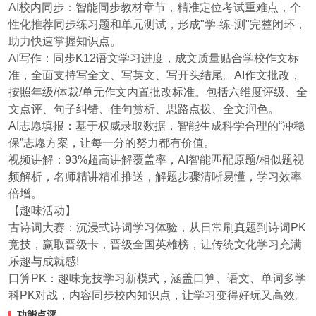
AI校内同步：智能同步教材章节，精准定位考试重难点，个
性化推荐同步练习题和单元测试，形成"学-练-测"完整闭环，
助力快速掌握知识点。
AI写作：同步K12语文学习进度，成文质量贴合学校作文标
准，全面支持写全文、写英文、写开头结尾。AI作文批改，
按照年级/体裁/单元作文内置批改标准。包括六维度评级、全
文点评、句子纠错、佳句赏析、思路点拨、全文润色。
AI志愿填报：基于权威录取数据，智能生成科学合理的“冲稳
保”志愿方案，让每一分的努力都有价值。
视频讲解：93%超高讲解覆盖率，AI智能匹配原题/相似题视
频解析，名师精讲精准推送，解题步骤清晰易懂，学习效率
倍增。
【趣味活动】
古诗词大赛：沉浸式诗词学习体验，从日常刷真题到诗词PK
竞技，赢取晋级卡，晋级全国英雄榜，让传统文化学习充满
乐趣与成就感!
口算PK：趣味竞技学习新模式，涵盖口算、语文、单词多学
科PK对战，内容同步校内知识点，让学习变得好玩又高效。
功能点评