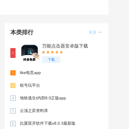
本类排行
更多
万能点击器安卓版下载
v4.3.2
1
下载
like电竞app
2
租号玩平台
3
地铁逃生t内部8.0正版app
4
云顶之弈资料库
5
比翼双开软件下载v8.0.3最新版
6