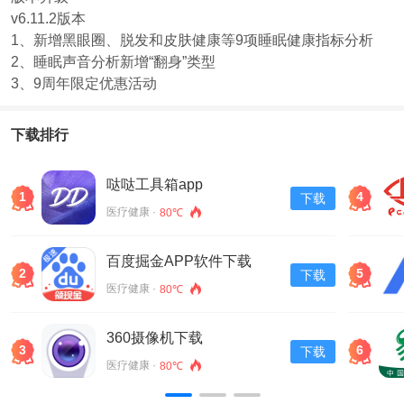
v6.11.2版本
1、新增黑眼圈、脱发和皮肤健康等9项睡眠健康指标分析
2、睡眠声音分析新增“翻身”类型
3、9周年限定优惠活动
下载排行
哒哒工具箱app
1
4
下载
医疗健康 ·
80℃
百度掘金APP软件下载
2
5
下载
v13.30.0.11
医疗健康 ·
80℃
360摄像机下载
3
6
下载
医疗健康 ·
80℃