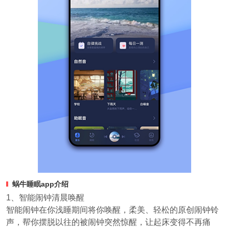
蜗牛睡眠app介绍
1、智能闹钟清晨唤醒
智能闹钟在你浅睡期间将你唤醒，柔美、轻松的原创闹钟铃
声，帮你摆脱以往的被闹钟突然惊醒，让起床变得不再痛