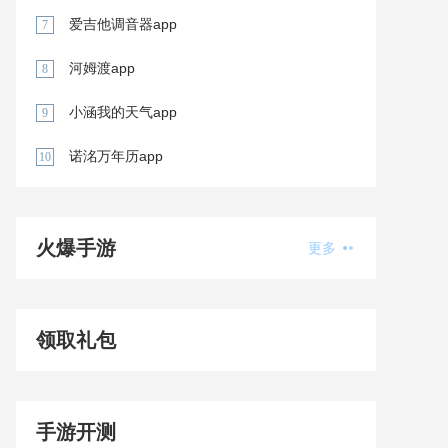
爱吉他调音器app
7
河姆渡app
8
小涵我的天气app
9
诺洺万年历app
10
火爆手游
更多
领取礼包
手游开测