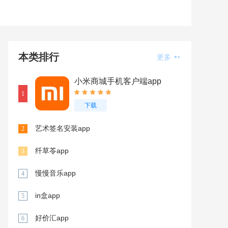
本类排行
更多
小米商城手机客户端app
1
下载
艺术签名安装app
2
纤草苓app
3
慢慢音乐app
4
in盒app
5
好价汇app
6