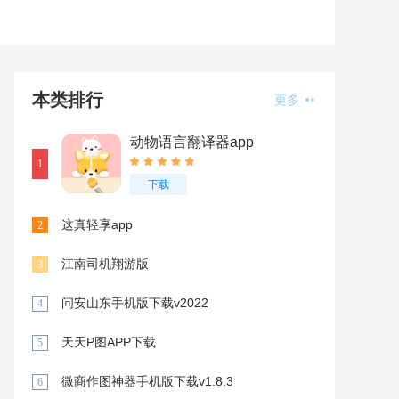
本类排行
更多
动物语言翻译器app
1
下载
这真轻享app
2
江南司机翔游版
3
问安山东手机版下载v2022
4
天天P图APP下载
5
微商作图神器手机版下载v1.8.3
6