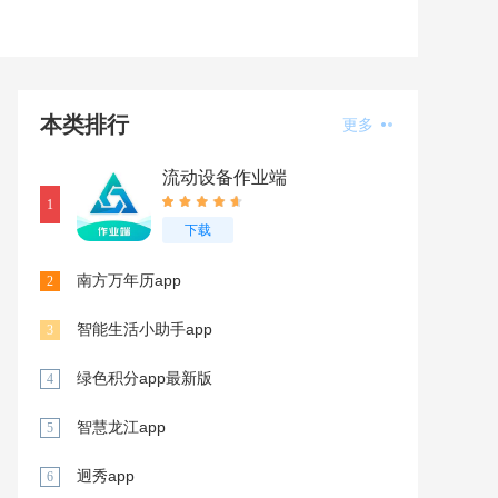
本类排行
更多
流动设备作业端
1
下载
南方万年历app
2
智能生活小助手app
3
绿色积分app最新版
4
智慧龙江app
5
迥秀app
6