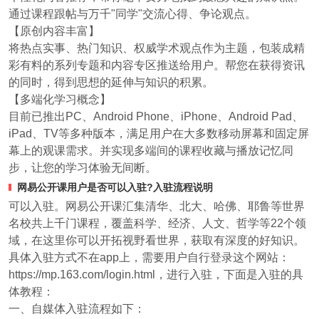
通过课程跟帖与万千"同学"交流心得、争论观点。
【原创内容丰富】
将热点实事、热门知识、权威学术观点作为主题，包装成精
彩有料的系列专题和内容专区推送给用户。帮您在获得资讯
的同时，得到思想的延伸与知识的积累。
【多端化学习概念】
目前已推出PC、Android Phone、iPhone、Android Pad、
iPad、TV等多种版本，满足用户在大多数移动屏幕和固定屏
幕上的观课需求。并实现多端间的课程收藏与播放记忆同
步，让您的学习体验无间断。
网易公开课用户是否可以入驻?入驻流程说明
可以入驻。网易公开课汇集清华、北大、哈佛、耶鲁等世界
名校共上千门课程，覆盖科学、经济、人文、哲学等22个领
域，在这里你可以开拓视野看世界，获取有深度的好知识。
具体入驻方式不在app上，需要用户自行登录这个网站：
https://mp.163.com/login.html，进行入驻，下面是入驻的具
体教程：
一、自媒体入驻流程如下：