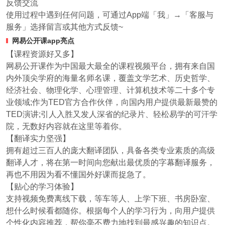
反馈交流
使用过程中遇到任何问题，可通过App端「我」→「客服与
服务」选择留言或其他方式反馈~
网易公开课app亮点
【课程资源好又多】
网易公开课作为中国最大最全的课程视频平台，拥有来自国
内外顶尖学府的海量名师名课，覆盖文学艺术、历史哲学、
经济社会、物理化学、心理管理、计算机技术等二十多个专
业领域;作为TED官方合作伙伴，向国内用户提供最新最赞的
TED演讲;引人入胜又发人深省的纪录片、轻松易学的可汗学
院，无数好内容就在这里等着你。
【翻译实力坚强】
拥有超过三百人的庞大翻译团队，具备各类专业素质的高级
翻译人才，将在第一时间向您献出最优质的字幕翻译服务，
再也不用因为看不懂国外好课而捉急了。
【贴心的学习体验】
支持视频免费离线下载，等车等人、上学下班、书房卧室、
想什么时候看都随你。根据每个人的学习行为，向用户提供
个性化内容推荐，帮你毫不费力地找到最感兴趣的知识点。