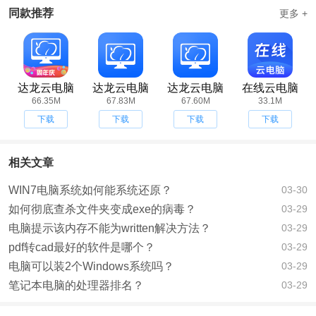
同款推荐
更多 +
达龙云电脑
达龙云电脑
达龙云电脑
在线云电脑
66.35M
app
67.83M
app
67.60M
app
app安卓版
33.1M
下载
下载
下载
下载
相关文章
WIN7电脑系统如何能系统还原？
03-30
如何彻底查杀文件夹变成exe的病毒？
03-29
电脑提示该内存不能为written解决方法？
03-29
pdf转cad最好的软件是哪个？
03-29
电脑可以装2个Windows系统吗？
03-29
笔记本电脑的处理器排名？
03-29