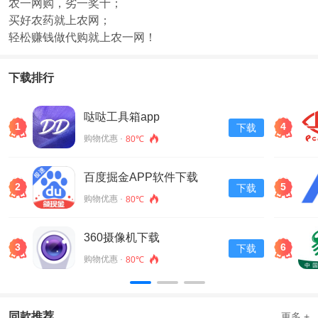
农一网购，劣一奖十；
买好农药就上农网；
轻松赚钱做代购就上农一网！
下载排行
哒哒工具箱app
1
4
下载
购物优惠 ·
80℃
百度掘金APP软件下载
2
5
下载
v13.30.0.11
购物优惠 ·
80℃
360摄像机下载
3
6
下载
购物优惠 ·
80℃
同款推荐
更多 +