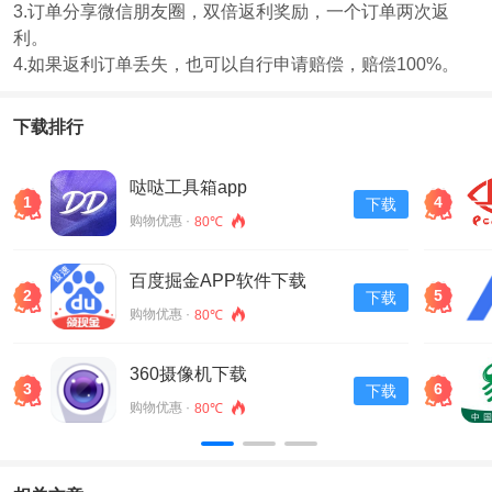
3.订单分享微信朋友圈，双倍返利奖励，一个订单两次返
利。
4.如果返利订单丢失，也可以自行申请赔偿，赔偿100%。
下载排行
哒哒工具箱app
1
4
下载
购物优惠 ·
80℃
百度掘金APP软件下载
2
5
下载
v13.30.0.11
购物优惠 ·
80℃
360摄像机下载
3
6
下载
购物优惠 ·
80℃