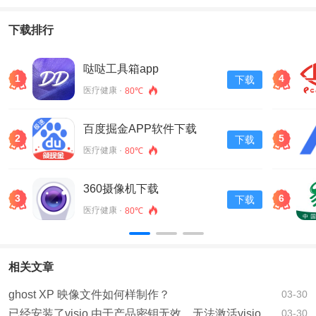
下载排行
哒哒工具箱app
1
4
下载
医疗健康 ·
80℃
百度掘金APP软件下载
2
5
下载
v13.30.0.11
医疗健康 ·
80℃
360摄像机下载
3
6
下载
医疗健康 ·
80℃
相关文章
ghost XP 映像文件如何样制作？
03-30
已经安装了visio 由于产品密钥无效，无法激活visio 如何办？
03-30