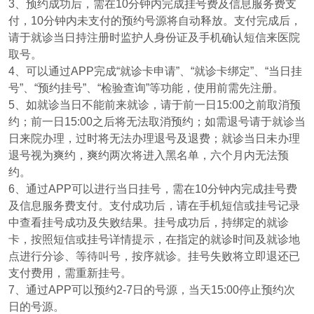
3、预约成功后，需在10分钟内完成挂号费及信息服务费支
付，10分钟内未支付的预约号源将自动释放。支付完成后，
请于就诊当日持注册时监护人身份证及手机确认短信来医院
取号。
4、可以通过APP完成“就诊卡申请”、“就诊卡绑定”、“当日挂
号”、“预约挂号”、“检验查询”等功能，使用前需先注册。
5、如就诊当日不能前来就诊，请于前一日15:00之前取消预
约；前一日15:00之后将无法取消预约；如需退号请于就诊当
日来院办理，过时将无法办理退号及退费；就诊当日未办理
退号视为爽约，爽约两次将进入黑名单，六个月内无法预
约。
6、通过APP可以进行当日挂号，需在10分钟内完成挂号费
及信息服务费支付。支付成功后，请在手机短信或挂号记录
中查看挂号成功及失败结果。挂号成功后，持绑定的就诊
卡，按照短信或挂号详情提示，在指定的就诊时间及就诊地
点进行分诊、等待叫号，按序就诊。挂号失败将立即退还已
支付费用，需重新挂号。
7、通过APP可以预约2-7日的号源，当天15:00停止预约次
日的号源。