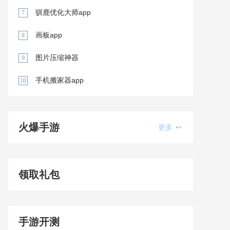
驯鹿优化大师app
7
画板app
8
图片压缩神器
9
手机搬家器app
10
火爆手游
更多
领取礼包
手游开测