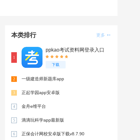
本类排行
更多
ppkao考试资料网登录入口
手机版下载v3.3.0420
1
下载
一级建造师新题库app
2
正起学园app安卓版
3
金舟e维平台
4
滴滴玩科学app最新版
5
正保会计网校安卓版下载v8.7.90
6