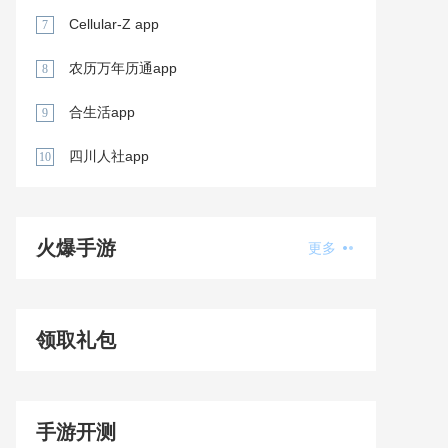
Cellular-Z app
7
农历万年历通app
8
合生活app
9
四川人社app
10
火爆手游
更多
领取礼包
手游开测