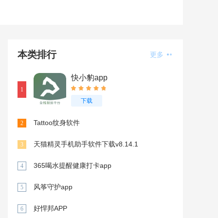
本类排行
更多
快小豹app
1
下载
Tattoo纹身软件
2
天猫精灵手机助手软件下载v8.14.1
3
365喝水提醒健康打卡app
4
风筝守护app
5
好悍邦APP
6