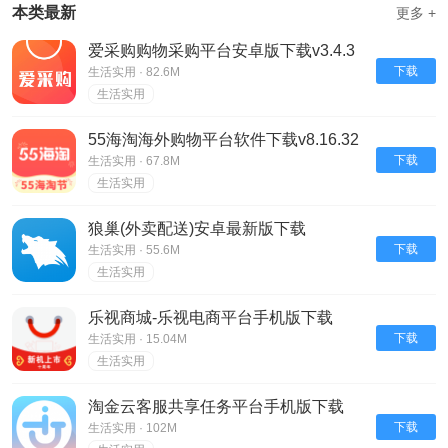
本类最新
更多 +
爱采购购物采购平台安卓版下载v3.4.3
下载
生活实用 · 82.6M
生活实用
55海淘海外购物平台软件下载v8.16.32
下载
生活实用 · 67.8M
生活实用
狼巢(外卖配送)安卓最新版下载
v3.10.0.20.release
下载
生活实用 · 55.6M
生活实用
乐视商城-乐视电商平台手机版下载
V4.3.7
下载
生活实用 · 15.04M
生活实用
淘金云客服共享任务平台手机版下载
v6.8.23
下载
生活实用 · 102M