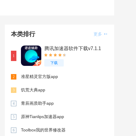
本类排行
更多
腾讯加速器软件下载v7.1.1
1
下载
准星精灵官方版app
2
饥荒大典app
3
青辰画质助手app
4
原神Tianlips加速器app
5
Toolbox我的世界修改器
6