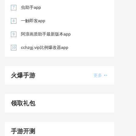
虫助手app
7
一触即发app
8
阿浪画质助手最新版本app
9
cchzgj.vip比例爆改器app
10
火爆手游
更多
领取礼包
手游开测