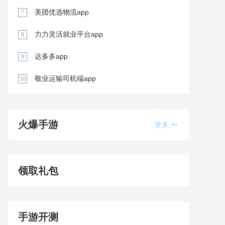
美团优选物流app
7
力力灵活就业平台app
8
达多多app
9
敬业运输司机端app
10
火爆手游
更多
领取礼包
手游开测