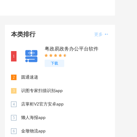
本类排行
更多
粤政易政务办公平台软件
下载V2.7.91101
1
下载
圆通速递
2
识图专家扫描识别app
3
店掌柜V2官方安卓app
4
懒人海报app
5
金墩物流app
6