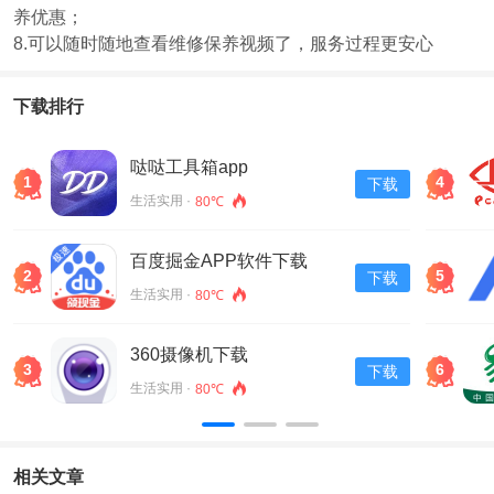
养优惠；
8.可以随时随地查看维修保养视频了，服务过程更安心
下载排行
哒哒工具箱app
1
4
下载
生活实用 ·
80℃
百度掘金APP软件下载
2
5
下载
v13.30.0.11
生活实用 ·
80℃
360摄像机下载
3
6
下载
生活实用 ·
80℃
相关文章