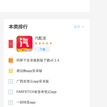
本类排行
更多
汽配龙
1
下载
药匣子安卓最新版下载v5.1.4
2
易泊购app安卓版
3
广西农资云app安卓版
4
FARFETCH发发奇笔记app
5
一折特卖app
6