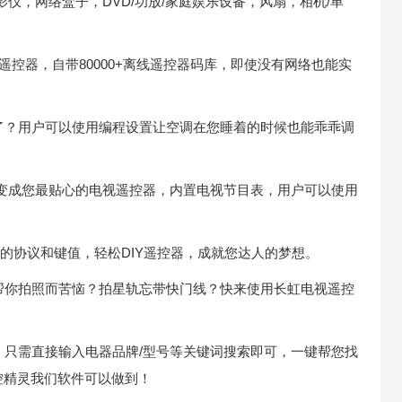
影仪，网络盒子，DVD/功放/家庭娱乐设备，风扇，相机/单
00+遥控器，自带80000+离线遥控器码库，即使没有网络也能实
冷了？用户可以使用编程设置让空调在您睡着的时候也能乖乖调
手机变成您最贴心的电视遥控器，内置电视节目表，用户可以使用
号的协议和键值，轻松DIY遥控器，成就您达人的梦想。
能帮你拍照而苦恼？拍星轨忘带快门线？快来使用长虹电视遥控
器，只需直接输入电器品牌/型号等关键词搜索即可，一键帮您找
控精灵我们软件可以做到！