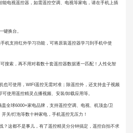
/智能电视遥控器，如需遥控空调、电视等家电，请在手机上插
一键换台。
，如手机支持红外学习功能，可将原装遥控器学习到手机中使
即可搜索，再不用对着数十套遥控器数据逐一匹配！人性化智
机也可使用，WIFI遥控无需对准；除遥控外，还支持盒子视频
即可使用遥控精灵点播视频、安装/卸载应用等。
盖全球6000+家电品牌，支持遥控空调、电视、机顶盒/卫
、开关/灯泡等数十种家电，手机遥控无压力！
门线？这都不是事儿，有了遥控精灵分分钟搞定，遥控自拍不求