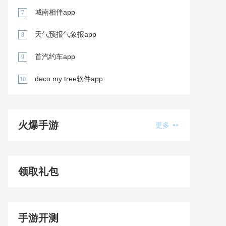
城南相伴app
7
天气预报气象报app
8
首汽约车app
9
deco my tree软件app
10
火爆手游
更多
领取礼包
手游开测