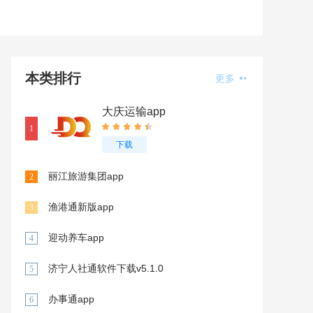
本类排行
更多
大庆运输app
1
下载
丽江旅游集团app
2
渔港通新版app
3
迎动养车app
4
济宁人社通软件下载v5.1.0
5
办事通app
6