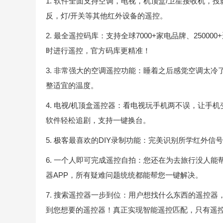
1. 软件全面支持空调，电视，机顶盒/卫星接收机，投
反，灯/开关等其他红外设备的遥控。
2. 最全遥控码库：支持全球7000+家电品牌、2500
时进行遥控，官方码库更精准！
3. 非常强大的空调遥控功能：睡着之后感觉空调太
整适宜的温度。
4. 电视/机顶盒遥控器：看电视玩手机两不误，让
软件轻松追剧，支持一键换台。
5. 极客最喜欢的DIY录制功能：完美识别所学红外信
6. 一个人即可完成遥控自拍：您还在为去旅行没人
器APP，所有疑难问题统统都能帮您一键解决。
7. 搜索遥控器一步到位：用户想找什么东西的遥控
到您想要的遥控器！真正实现智能遥控匹配，只有遥