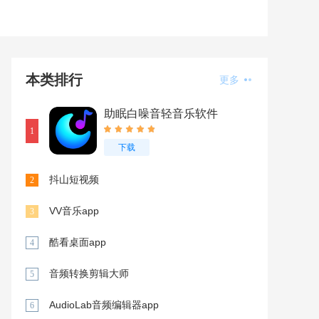
本类排行
更多
助眠白噪音轻音乐软件
1
下载
抖山短视频
2
VV音乐app
3
酷看桌面app
4
音频转换剪辑大师
5
AudioLab音频编辑器app
6