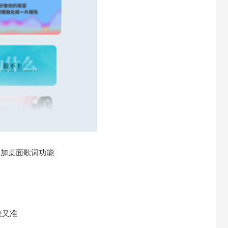
增加桌面歌词功能
快又准