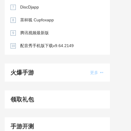
DiscDjapp
7
茶杯狐 Cupfoxapp
8
腾讯视频最新版
9
配音秀手机版下载v9.64.2149
10
火爆手游
更多
领取礼包
手游开测