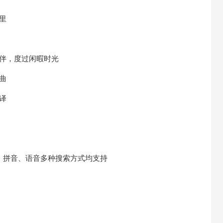
里
陪伴，度过闲暇时光
曲
译
词、拼音、语音多种搜索方式均支持