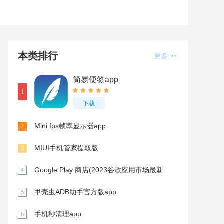
本类排行
更多
简易便签app
1
下载
Mini fps帧率显示器app
2
MIUI手机管家提取版
3
Google Play 商店(2023谷歌应用市场最新
4
版)app
甲壳虫ADB助手官方版app
5
手机秒清理app
6