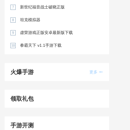
新世纪福音战士破晓正版
7
坦克模拟器
8
虚荣游戏正版安卓最新版下载
9
v4.13.4(147219)正版
拳霸天下 v1.1手游下载
10
火爆手游
更多
领取礼包
手游开测