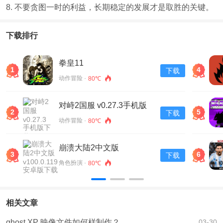
8. 不要贪图一时的利益，长期稳定的发展才是取胜的关键。
下载排行
拳皇11
1
4
下载
动作冒险 ·
80℃
对峙2国服 v0.27.3手机版
2
5
下载
下载
动作冒险 ·
80℃
崩溃大陆2中文版
3
6
下载
v100.0.119安卓版下载
角色扮演 ·
80℃
相关文章
ghost XP 映像文件如何样制作？
03-30