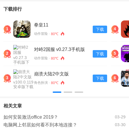
下载排行
拳皇11
1
4
下载
动作冒险 ·
80℃
对峙2国服 v0.27.3手机版
2
5
下载
下载
动作冒险 ·
80℃
崩溃大陆2中文版
3
6
下载
v100.0.119安卓版下载
角色扮演 ·
80℃
相关文章
如何安装激活office 2019？
03-29
电脑网上邻居如何看不到本地连接？
03-30