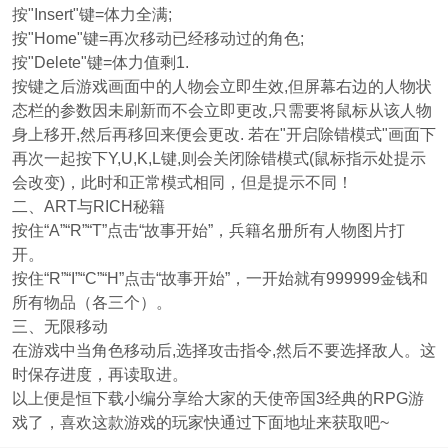
按"Insert"键=体力全满;
按"Home"键=再次移动已经移动过的角色;
按"Delete"键=体力值剩1.
按键之后游戏画面中的人物会立即生效,但屏幕右边的人物状
态栏的参数因未刷新而不会立即更改,只需要将鼠标从该人物
身上移开,然后再移回来便会更改. 若在"开启除错模式"画面下
再次一起按下Y,U,K,L键,则会关闭除错模式(鼠标指示处提示
会改变)，此时和正常模式相同，但是提示不同！
二、ART与RICH秘籍
按住“A”“R”“T”点击“故事开始”，兵籍名册所有人物图片打
开。
按住“R”“I”“C”“H”点击“故事开始”，一开始就有999999金钱和
所有物品（各三个）。
三、无限移动
在游戏中当角色移动后,选择攻击指令,然后不要选择敌人。这
时保存进度，再读取进。
以上便是恒下载小编分享给大家的天使帝国3经典的RPG游
戏了，喜欢这款游戏的玩家快通过下面地址来获取吧~