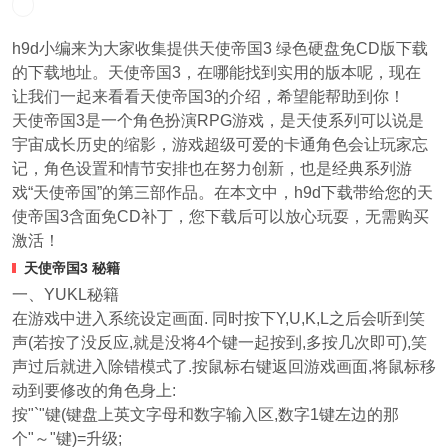
h9d小编来为大家收集提供天使帝国3 绿色硬盘免CD版下载
的下载地址。天使帝国3，在哪能找到实用的版本呢，现在
让我们一起来看看天使帝国3的介绍，希望能帮助到你！
天使帝国3是一个角色扮演RPG游戏，是天使系列可以说是
宇宙成长历史的缩影，游戏超级可爱的卡通角色会让玩家忘
记，角色设置和情节安排也在努力创新，也是经典系列游
戏“天使帝国”的第三部作品。在本文中，h9d下载带给您的天
使帝国3含面免CD补丁，您下载后可以放心玩耍，无需购买
激活！
天使帝国3 秘籍
一、YUKL秘籍
在游戏中进入系统设定画面. 同时按下Y,U,K,L之后会听到笑
声(若按了没反应,就是没将4个键一起按到,多按几次即可),笑
声过后就进入除错模式了.按鼠标右键返回游戏画面,将鼠标移
动到要修改的角色身上:
按"`"键(键盘上英文字母和数字输入区,数字1键左边的那
个"～"键)=升级;