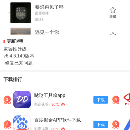
更新说明
兼容性升级
v6.4.6.149版本
-修复已知问题
下载排行
哒哒工具箱app
1
4
下载
影音视听 ·
80℃
百度掘金APP软件下载
2
5
下载
v13.30.0.11
影音视听 ·
80℃