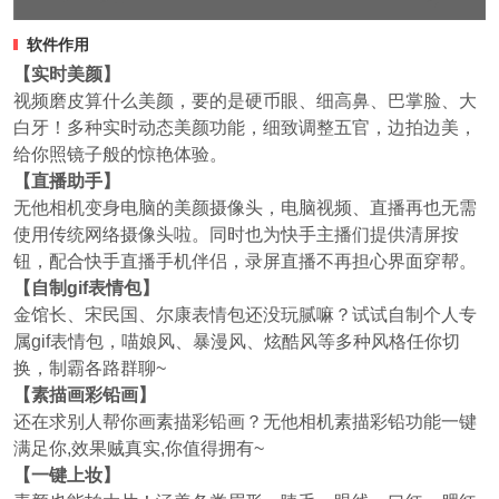
软件作用
【实时美颜】
视频磨皮算什么美颜，要的是硬币眼、细高鼻、巴掌脸、大
白牙！多种实时动态美颜功能，细致调整五官，边拍边美，
给你照镜子般的惊艳体验。
【直播助手】
无他相机变身电脑的美颜摄像头，电脑视频、直播再也无需
使用传统网络摄像头啦。同时也为快手主播们提供清屏按
钮，配合快手直播手机伴侣，录屏直播不再担心界面穿帮。
【自制gif表情包】
金馆长、宋民国、尔康表情包还没玩腻嘛？试试自制个人专
属gif表情包，喵娘风、暴漫风、炫酷风等多种风格任你切
换，制霸各路群聊~
【素描画彩铅画】
还在求别人帮你画素描彩铅画？无他相机素描彩铅功能一键
满足你,效果贼真实,你值得拥有~
【一键上妆】