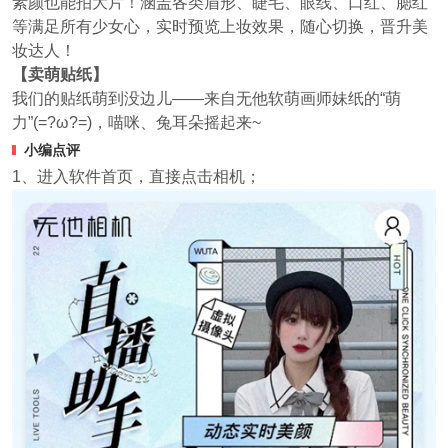
素颜也能拍大片！涵盖各类眉形、睫毛、眼线、口红、腮红
等满足所有少女心，实时预览上妆效果，随心切换，晋升美
妆达人！
【卖萌贴纸】
我们的贴纸萌到没边儿——来自无他软萌画师妹纸的“萌
力”(=?ω?=)，喵咪、兔耳朵摇起来~
小编点评
1、进入软件首页，直接点击相机；