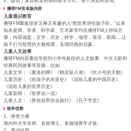
8、提供了素质教育的课程教学方式，便于浏览和查询。
播呀FM安卓版内容
儿童通识教育
播呀FM聚集很多又棒又有趣的人“把世界讲给孩子听。”众多
知名老师、学者、科学家、艺术家等均在播呀FM上持续开
课，内容涵盖，文学，历史，科学，地理，英语，新闻….让
孩子们与智慧的大脑相遇，实现经典的启蒙。
儿童人文故事
播呀FM内容囊括学前到小学年龄段的人文故事、中文儿歌和
经典民间故事等音频，比如
儿童文学：《夏洛的网》《精灵鼠小弟》《吹小号的天鹅》
儿童历史：《给孩子的东亚史》《说给儿童的中国历史》
《说给儿童的世界历史》
儿童新闻：《世界说一说》
儿童人文：《胖叔叔带你去旅行》《孔子学堂》
软件优势
1、师资力量
海内外大学名师、名校博士、各领域青年才俊。
2、用户社群