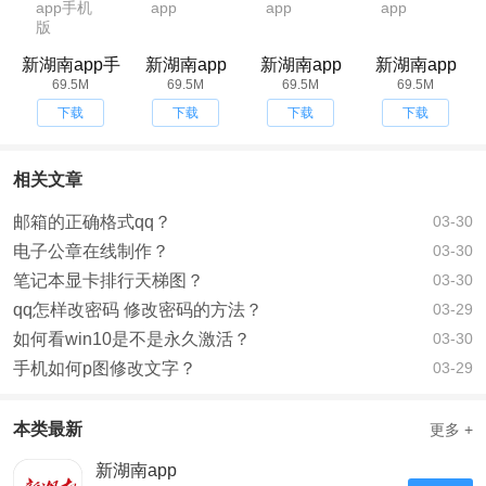
新湖南app手
新湖南app
新湖南app
新湖南app
69.5M
机版
69.5M
69.5M
69.5M
下载
下载
下载
下载
相关文章
邮箱的正确格式qq？
03-30
电子公章在线制作？
03-30
笔记本显卡排行天梯图？
03-30
qq怎样改密码 修改密码的方法？
03-29
如何看win10是不是永久激活？
03-30
手机如何p图修改文字？
03-29
本类最新
更多 +
新湖南app