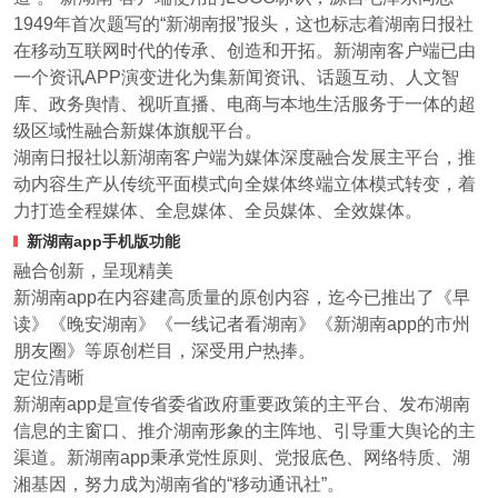
1949年首次题写的“新湖南报”报头，这也标志着湖南日报社
在移动互联网时代的传承、创造和开拓。新湖南客户端已由
一个资讯APP演变进化为集新闻资讯、话题互动、人文智
库、政务舆情、视听直播、电商与本地生活服务于一体的超
级区域性融合新媒体旗舰平台。
湖南日报社以新湖南客户端为媒体深度融合发展主平台，推
动内容生产从传统平面模式向全媒体终端立体模式转变，着
力打造全程媒体、全息媒体、全员媒体、全效媒体。
新湖南app手机版功能
融合创新，呈现精美
新湖南app在内容建高质量的原创内容，迄今已推出了《早
读》《晚安湖南》《一线记者看湖南》《新湖南app的市州
朋友圈》等原创栏目，深受用户热捧。
定位清晰
新湖南app是宣传省委省政府重要政策的主平台、发布湖南
信息的主窗口、推介湖南形象的主阵地、引导重大舆论的主
渠道。新湖南app秉承党性原则、党报底色、网络特质、湖
湘基因，努力成为湖南省的“移动通讯社”。