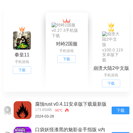
对峙2国服
手机游戏
v0.27.3手机版下
拳皇11
载
下载
手机游戏
崩溃大陆2中文版
下载
手机游戏
v100.0.119安卓
版下载
下载
腐蚀rust v0.4.11安卓版下载最新版
4
173.85MB ·
下载
96℃
2024-03-28
口袋妖怪漆黑的魅影金手指版 v内