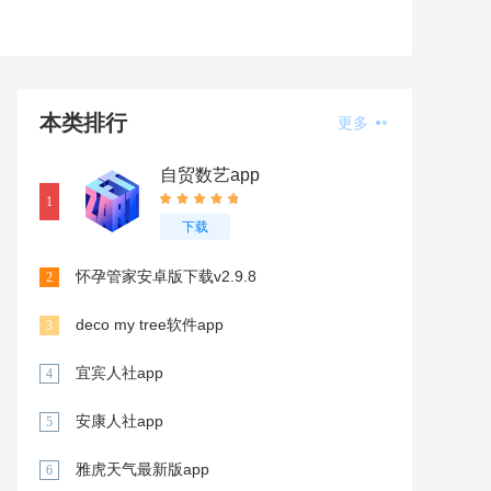
本类排行
更多
自贸数艺app
1
下载
怀孕管家安卓版下载v2.9.8
2
deco my tree软件app
3
宜宾人社app
4
安康人社app
5
雅虎天气最新版app
6