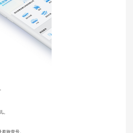
。
儿。
录差旅壹号。