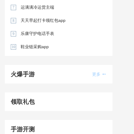
运满满冷运货主端
7
天天早起打卡领红包app
8
乐康守护电话手表
9
鞋业链采购app
10
火爆手游
更多
领取礼包
手游开测