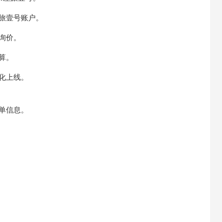
差旅壹号账户。
松询价。
算。
优化上线。
单信息。