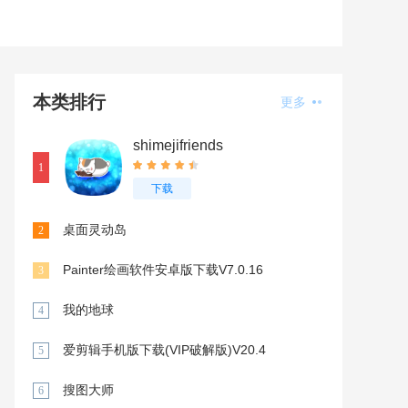
本类排行
更多
shimejifriends
1
下载
桌面灵动岛
2
Painter绘画软件安卓版下载V7.0.16
3
我的地球
4
爱剪辑手机版下载(VIP破解版)V20.4
5
搜图大师
6