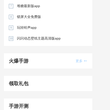
堆糖最新版app
7
锁屏大全免费版
8
玩转铃声app
9
闪闪动态壁纸主题高清版app
10
火爆手游
更多
领取礼包
手游开测