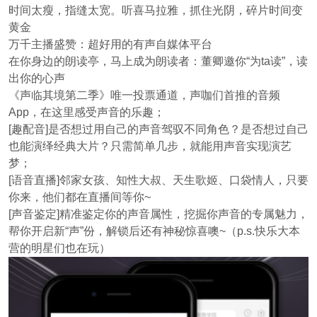
时间太瘦，指缝太宽。听喜马拉雅，抓住光阴，碎片时间变
黄金
万千主播盛赞：超好用的有声自媒体平台
在你身边的朗读亭，马上成为朗读者：董卿邀你“为ta读”，读
出你的心声
《声临其境第二季》唯一投票通道，声咖们首推的音频
App，在这里感受声音的乐趣；
[趣配音]是否想过用自己的声音驾驭不同角色？是否想过自己
也能演绎经典大片？只需简单几步，就能用声音实现演艺
梦；
[语音直播]邻家女孩、知性大叔、天生歌姬、口袋情人，只要
你来，他们都在直播间等你~
[声音鉴定]精准鉴定你的声音属性，挖掘你声音的专属魅力，
帮你开启新“声”份，解锁后还有神秘惊喜噢~（p.s.快乐大本
营的明星们也在玩）