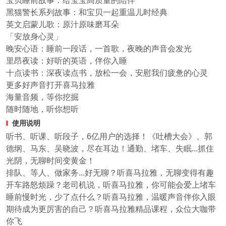
宝贝睡前故事：给宝宝高质量的陪伴
黑猫警长系列故事：和宝贝一起重温儿时经典
英文启蒙儿歌：原汁原味磨耳朵
「安放身心灵」
晚安心语：睡前一段话，一首歌，夜晚的声音会发光
里昂夜读：好听的英语，伴你入睡
十点读书：深夜读点书，放松一会，安慰我们疲惫的心灵
更多好声音打开喜马拉雅
海量音频，等你挖掘
随时随地，听你想听
使用说明
听书、听课、听段子，6亿用户的选择！《吐槽大会》、郭
德纲、马东、吴晓波，尽在耳边！通勤、堵车、失眠...抓住
光阴，无聊时间变黄金！
排队、等人、做家务...好无聊？听喜马拉雅，无聊变得有趣
开车路怒烦躁？老司机说，听喜马拉雅，你可能会爱上堵车
睡前慢时光，少了点什么？听喜马拉雅，温暖声音伴你入眼
期待成为更厉害的自己？听喜马拉雅精品课程，众位大咖带
你飞