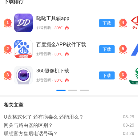
下载排行
哒哒工具箱app
1
4
下载
影音视听 ·
80℃
百度掘金APP软件下载
2
5
下载
v13.30.0.11
影音视听 ·
80℃
360摄像机下载
3
6
下载
影音视听 ·
80℃
相关文章
U盘格式化了 还有病毒么 还能用么？
03-29
网关与路由器的区别？
03-29
联想官方售后电话号码？
03-29