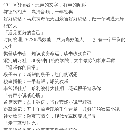
CCTV朗读者：无声的文字，有声的倾诉
郭德纲相声：高清音频，十年经典
好好说话：马东携奇葩天团亲售好好说话，做一个沟通无障
碍的人
「遇见更好的自己」
时间管理;#8226;易效能：成为高效能人士，拥有一个平衡的
人生
樊登读书会：知识改变命运，读书改变自己
混沌研习社：30分钟口袋商学院，大牛做你的私家导师
「逗乐你的日常」
段子来了：新鲜的段子，热门的话题
糗事播报：一手新鲜，爆笑欢乐
非常溜佳期：哈利波特大佳期，花式段子逗乐你
「有声小说畅心听」
首席医官：点击破亿，当代官场小说里程碑
盗墓笔记：五十年前发现的千年古卷，超好听的盗墓小说
神女嫡医：激爽言情文，现代女军医穿越异界
「亲子互动时光」