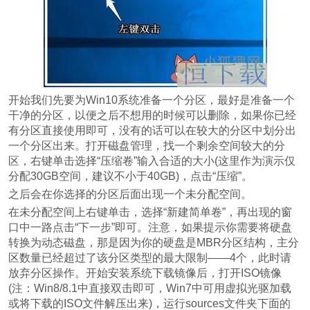
开始我们先要为Win10系统准备一个分区，最好是准备一个
干净的分区，以便之后不想用的时候可以删除，如果你已经
有分区直接使用即可，没有的话可以在较大的分区中划分出
一个分区出来。打开磁盘管理，找一个剩余空间较大的分
区，右键单击选择“压缩卷”输入合适的大小(这里作为演示仅
分配30GB空间，建议不小于40GB)，点击“压缩”。
之后会在你选择的分区后面出现一个未分配空间。
在未分配空间上右键单击，选择“新建简单卷”，再出现的窗
口中一路点击“下一步”即可。注意，如果提示你需要将硬盘
转换为动态磁盘，那是因为你的硬盘是MBR分区结构，主分
区数量已经超过了该分区类型的最大限制——4个，此时请
放弃分区操作。开始安装系统下载镜像后，打开ISO镜像
(注：Win8/8.1中直接双击即可，Win7中可用虚拟光驱加载
或将下载的ISO文件解压出来)，运行sources文件夹下面的