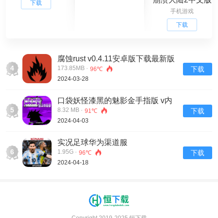
下载
手机游戏
v100.0.119安卓
版下载
下载
腐蚀rust v0.4.11安卓版下载最新版
4
173.85MB ·
下载
96℃
2024-03-28
口袋妖怪漆黑的魅影金手指版 v内
5
置修改器版手游下载
8.32 MB ·
下载
91℃
2024-04-03
实况足球华为渠道服
6
1.95G ·
下载
96℃
2024-04-18