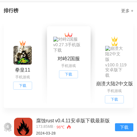
排行榜
更多 +
对峙2国服
手机游戏
v0.27.3手机版下
拳皇11
载
下载
手机游戏
崩溃大陆2中文版
下载
手机游戏
v100.0.119安卓
版下载
下载
腐蚀rust v0.4.11安卓版下载最新版
4
173.85MB ·
下载
96℃
2024-03-28